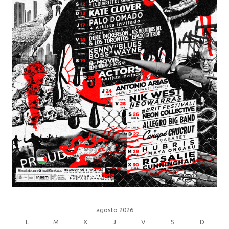
agosto 2026
L
M
X
J
V
S
D