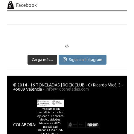
Facebook
Carga más...
Sigue en Instagram
© 2014 - 16 TONELADAS | ROCK CLUB - C/ Ricardo Micó, 3 -
46009 Valencia -
info@16toneladas.com
Programación
beneficiaria de las
Ayudas al Fomento
de Actividades
Musicales 2025,
COLABORA:
modalidad
PROGRAMACIÓN
EN SALAS DE