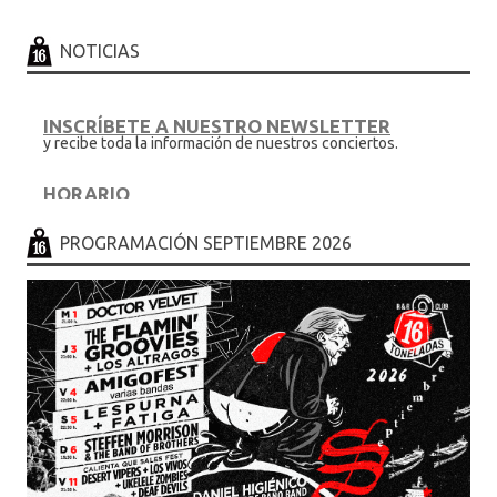
o
r
ar
o
ti
NOTICIAS
k
r
INSCRÍBETE A NUESTRO NEWSLETTER
y recibe toda la información de nuestros conciertos.
HORARIO
.... en sesion de discoteca hasta las 6.30h
PROGRAMACIÓN SEPTIEMBRE 2026