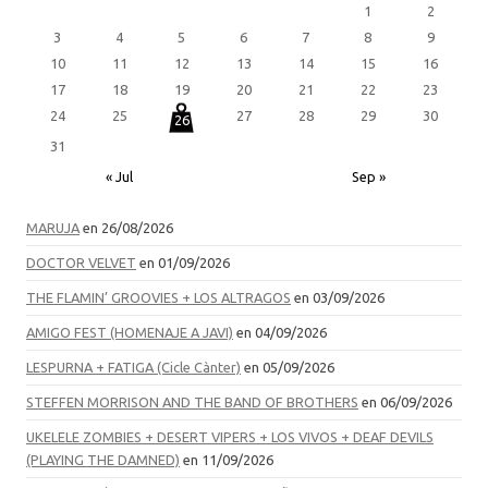
1
2
3
4
5
6
7
8
9
10
11
12
13
14
15
16
17
18
19
20
21
22
23
24
25
27
28
29
30
26
31
« Jul
Sep »
MARUJA
en 26/08/2026
DOCTOR VELVET
en 01/09/2026
THE FLAMIN’ GROOVIES + LOS ALTRAGOS
en 03/09/2026
AMIGO FEST (HOMENAJE A JAVI)
en 04/09/2026
LESPURNA + FATIGA (Cicle Cànter)
en 05/09/2026
STEFFEN MORRISON AND THE BAND OF BROTHERS
en 06/09/2026
UKELELE ZOMBIES + DESERT VIPERS + LOS VIVOS + DEAF DEVILS
(PLAYING THE DAMNED)
en 11/09/2026