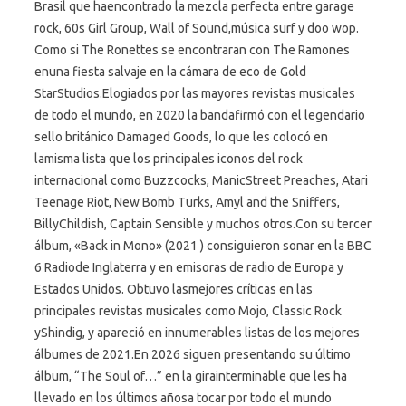
Brasil que haencontrado la mezcla perfecta entre garage
rock, 60s Girl Group, Wall of Sound,música surf y doo wop.
Como si The Ronettes se encontraran con The Ramones
enuna fiesta salvaje en la cámara de eco de Gold
StarStudios.Elogiados por las mayores revistas musicales
de todo el mundo, en 2020 la bandafirmó con el legendario
sello británico Damaged Goods, lo que les colocó en
lamisma lista que los principales iconos del rock
internacional como Buzzcocks, ManicStreet Preaches, Atari
Teenage Riot, New Bomb Turks, Amyl and the Sniffers,
BillyChildish, Captain Sensible y muchos otros.Con su tercer
álbum, «Back in Mono» (2021 ) consiguieron sonar en la BBC
6 Radiode Inglaterra y en emisoras de radio de Europa y
Estados Unidos. Obtuvo lasmejores críticas en las
principales revistas musicales como Mojo, Classic Rock
yShindig, y apareció en innumerables listas de los mejores
álbumes de 2021.En 2026 siguen presentando su último
álbum, “The Soul of…” en la girainterminable que les ha
llevado en los últimos añosa tocar por todo el mundo