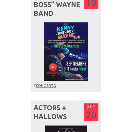
19
BOSS” WAYNE
BAND
#
CONCIERTO
Sep
ACTORS +
20
HALLOWS