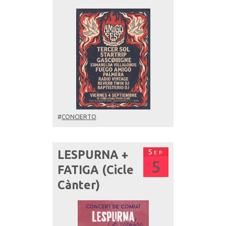
#
CONCIERTO
Sep
LESPURNA +
5
FATIGA (Cicle
Cànter)