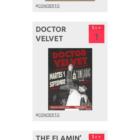
#
CONCIERTO
Sep
DOCTOR
1
VELVET
#
CONCIERTO
Sep
THE FLAMIN’