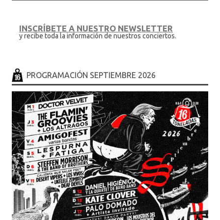
o
r
ar
o
ti
INSCRÍBETE A NUESTRO NEWSLETTER
k
r
y recibe toda la información de nuestros conciertos.
HORARIO
.... en sesion de discoteca hasta las 6.30h
PROGRAMACIÓN SEPTIEMBRE 2026