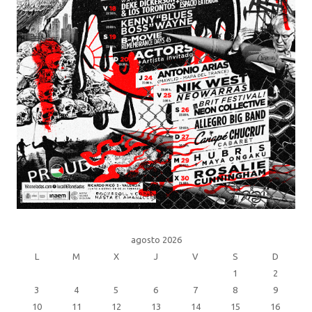
agosto 2026
L
M
X
J
V
S
D
1
2
3
4
5
6
7
8
9
10
11
12
13
14
15
16