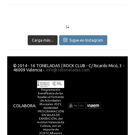
Carga más...
Sigue en Instagram
© 2014 - 16 TONELADAS | ROCK CLUB - C/ Ricardo Micó, 3 -
46009 Valencia -
info@16toneladas.com
Programación
beneficiaria de las
Ayudas al Fomento
de Actividades
Musicales 2025,
COLABORA:
modalidad
PROGRAMACIÓN
EN SALAS DE
EXHIBICIÓN, del
Institut Valencià de
Cultura, con un
importe de
22.912,68 euros