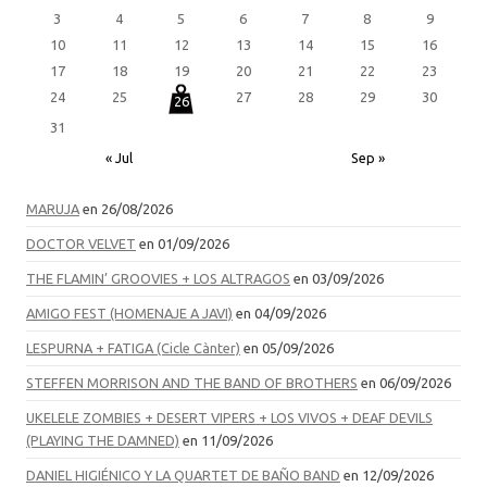
3
4
5
6
7
8
9
10
11
12
13
14
15
16
17
18
19
20
21
22
23
24
25
27
28
29
30
26
31
« Jul
Sep »
MARUJA
en 26/08/2026
DOCTOR VELVET
en 01/09/2026
THE FLAMIN’ GROOVIES + LOS ALTRAGOS
en 03/09/2026
AMIGO FEST (HOMENAJE A JAVI)
en 04/09/2026
LESPURNA + FATIGA (Cicle Cànter)
en 05/09/2026
STEFFEN MORRISON AND THE BAND OF BROTHERS
en 06/09/2026
UKELELE ZOMBIES + DESERT VIPERS + LOS VIVOS + DEAF DEVILS
(PLAYING THE DAMNED)
en 11/09/2026
DANIEL HIGIÉNICO Y LA QUARTET DE BAÑO BAND
en 12/09/2026