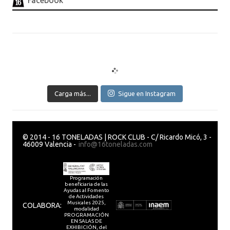
Facebook
Carga más...
Sigue en Instagram
© 2014 - 16 TONELADAS | ROCK CLUB - C/ Ricardo Micó, 3 -
46009 Valencia -
info@16toneladas.com
Programación
beneficiaria de las
Ayudas al Fomento
de Actividades
Musicales 2025,
COLABORA:
modalidad
PROGRAMACIÓN
EN SALAS DE
EXHIBICIÓN, del