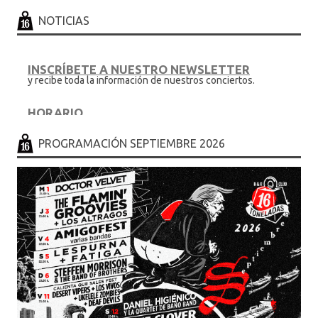
o
ti
NOTICIAS
k
r
INSCRÍBETE A NUESTRO NEWSLETTER
y recibe toda la información de nuestros conciertos.
HORARIO
.... en sesion de discoteca hasta las 6.30h
PROGRAMACIÓN SEPTIEMBRE 2026