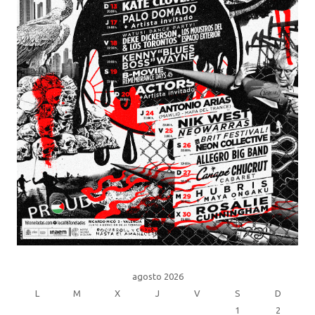
agosto 2026
L
M
X
J
V
S
D
1
2