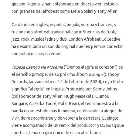
gira por Nigeria, y han colaborado en directo y en estudio
con grandes del afrobeat como Dele Sosimi y Tony Allen.
Cantando en inglés, español, lingala, yoruba y francés, y
fusionando afrobeat tradicional con influencias de funk,
jazz, rock, música latina y dub, London Afrobeat Collective
ha desarrollado un sonido original que les permite conectar
con públicos muy diversos.
Topesa Esengo Na Motema
(“Demos alegría al corazón”) es
el sencillo principal de su próximo álbum
Esengo
(Canopy
Records, lanzamiento el 14 de febrero de 2024), cuyo título
significa “alegría” en lingala. Producido por Sonny Johns
(colaborador de Tony Allen, Hugh Masekela, Oumou
Sangare, Ali Farka Touré, Polar Bear), el tema muestra a la
banda en un estado más luminoso, celebrando la alegría de
vivir, de reencontrarse y de volver a la carretera. El single
viene acompañado de un remix del productor y DJ Bosq que
aporta al tema un giro único de disco afro-latino.