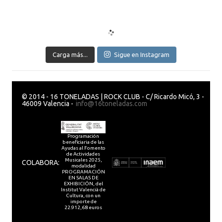
Carga más...
Sigue en Instagram
© 2014 - 16 TONELADAS | ROCK CLUB - C/ Ricardo Micó, 3 -
46009 Valencia -
info@16toneladas.com
Programación
beneficiaria de las
Ayudas al Fomento
de Actividades
Musicales 2025,
COLABORA:
modalidad
PROGRAMACIÓN
EN SALAS DE
EXHIBICIÓN, del
Institut Valencià de
Cultura, con un
importe de
22.912,68 euros