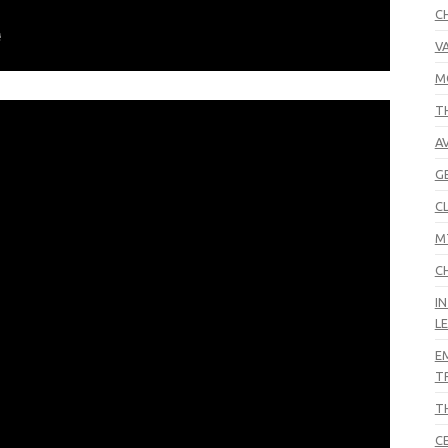
C
V
M
T
A
G
C
M
C
I
L
E
T
T
C