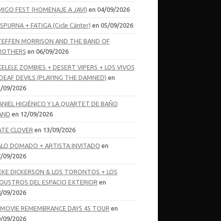
MIGO FEST (HOMENAJE A JAVI)
en 04/09/2026
SPURNA + FATIGA (Cicle Cànter)
en 05/09/2026
TEFFEN MORRISON AND THE BAND OF
ROTHERS
en 06/09/2026
KELELE ZOMBIES + DESERT VIPERS + LOS VIVOS
 DEAF DEVILS (PLAYING THE DAMNED)
en
/09/2026
ANIEL HIGIÉNICO Y LA QUARTET DE BAÑO
AND
en 12/09/2026
ATE CLOVER
en 13/09/2026
ALO DOMADO + ARTISTA INVITADO
en
/09/2026
EKE DICKERSON & LOS TORONTOS + LOS
OUSTROS DEL ESPACIO EXTERIOR
en
/09/2026
-MOVIE REMEMBRANCE DAYS 45 TOUR
en
/09/2026