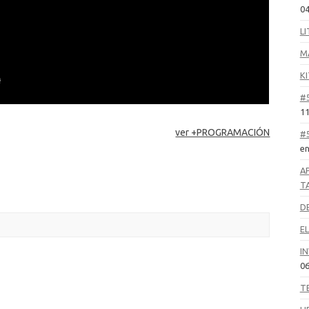
04
LI
M
KI
#
11
ver +PROGRAMACIÓN
#
en
A
T
D
E
IN
06
T