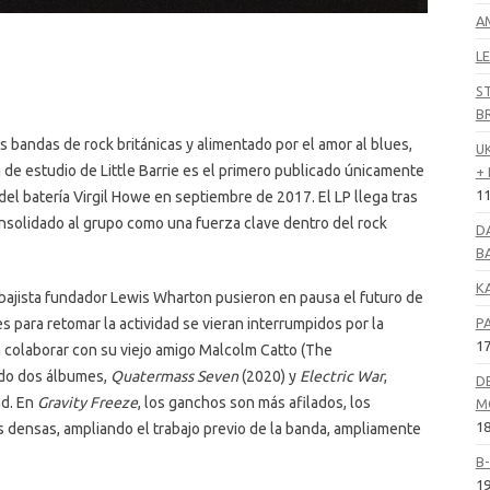
A
LE
S
B
s bandas de rock británicas y alimentado por el amor al blues,
U
de estudio de Little Barrie es el primero publicado únicamente
+
11
el batería Virgil Howe en septiembre de 2017. El LP llega tras
nsolidado al grupo como una fuerza clave dentro del rock
D
B
K
 bajista fundador Lewis Wharton pusieron en pausa el futuro de
P
 para retomar la actividad se vieran interrumpidos por la
17
colaborar con su viejo amigo Malcolm Catto (The
tado dos álbumes,
Quatermass Seven
(2020) y
Electric War
,
D
nd. En
Gravity Freeze
, los ganchos son más afilados, los
M
18
 densas, ampliando el trabajo previo de la banda, ampliamente
B
19