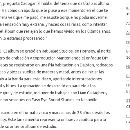
”, pregunta Cadogan al hablar del tema que da título al último
K
eze’. Es como un apodo que le puse a ese momento en el que te
19
imera vez que me pasó, me asusté porque no podía moverme,
A
na sensación muy extraña, y haces cosas raras, como intentar
el álbum que reflejan lo que hemos vivido en los últimos años.
A
n lo estamos procesando.”
N
3. El álbum se grabó en Rat Salad Studios, en Hornsey, al norte
B
26
ero de grabación y coproductor. Manteniendo el enfoque DIY
uetas se registraron en una fría habitación en Dalston, rodeados
H
tico y piezas sueltas de madera y metal, antes de iniciar las
R
ió a la banda para este disco, aportando interpretaciones
HI
ul y blues. La grabación se desarrolló en paralelo a los
B
gira y de estudio, incluyendo trabajos con Liam Gallagher y
como sesiones en Easy Eye Sound Studios en Nashville.
S
03
nsando en el formato vinilo y marca más de 25 años desde los
B
ality. Este lanzamiento representa un nuevo capítulo para la
04
e su anterior álbum de estudio.