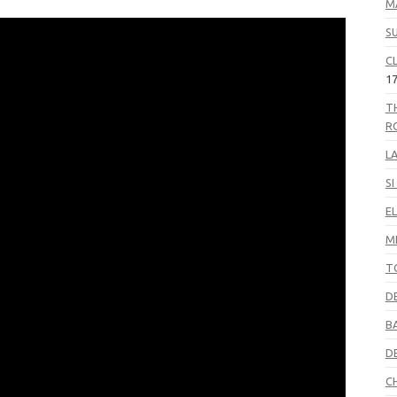
M
S
C
17
T
R
L
S
EL
M
T
D
B
D
C