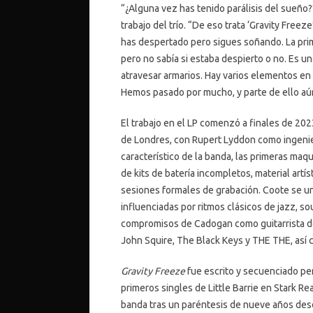
“¿Alguna vez has tenido parálisis del sueño?
trabajo del trío. “De eso trata ‘Gravity Fre
has despertado pero sigues soñando. La pr
pero no sabía si estaba despierto o no. Es u
atravesar armarios. Hay varios elementos en 
Hemos pasado por mucho, y parte de ello aú
El trabajo en el LP comenzó a finales de 202
de Londres, con Rupert Lyddon como ingeni
característico de la banda, las primeras maq
de kits de batería incompletos, material artís
sesiones formales de grabación. Coote se un
influenciadas por ritmos clásicos de jazz, so
compromisos de Cadogan como guitarrista de 
John Squire, The Black Keys y THE THE, así 
Gravity Freeze
fue escrito y secuenciado pe
primeros singles de Little Barrie en Stark Re
banda tras un paréntesis de nueve años desd