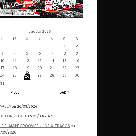
agosto 2026
L
M
X
J
V
S
D
1
2
3
4
5
6
7
8
9
10
11
12
13
14
15
16
17
18
19
20
21
22
23
24
25
27
28
29
30
26
31
« Jul
Sep »
ARUJA
en 26/08/2026
OCTOR VELVET
en 01/09/2026
HE FLAMIN’ GROOVIES + LOS ALTRAGOS
en
/09/2026