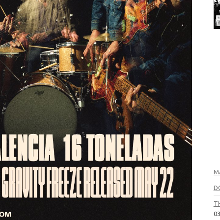
M
D
T
03