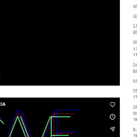
A
LE
S
B
U
+
11
D
B
K
P
17
D
M
18
B
19