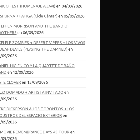
MIGO FEST (HOMENAJE A JAVI)
en 04/09/2026
SPURNA + FATIGA (Cicle Cànter)
en 05/09/2026
TEFFEN MORRISON AND THE BAND OF
ROTHERS
en 06/09/2026
KELELE ZOMBIES + DESERT VIPERS + LOS VIVOS
 DEAF DEVILS (PLAYING THE DAMNED)
en
/09/2026
ANIEL HIGIÉNICO Y LA QUARTET DE BAÑO
AND
en 12/09/2026
ATE CLOVER
en 13/09/2026
ALO DOMADO + ARTISTA INVITADO
en
/09/2026
EKE DICKERSON & LOS TORONTOS + LOS
OUSTROS DEL ESPACIO EXTERIOR
en
/09/2026
-MOVIE REMEMBRANCE DAYS 45 TOUR
en
/09/2026