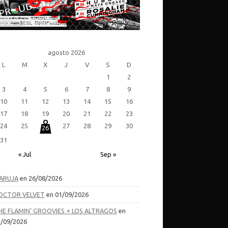
agosto 2026
L
M
X
J
V
S
D
1
2
3
4
5
6
7
8
9
10
11
12
13
14
15
16
17
18
19
20
21
22
23
24
25
27
28
29
30
26
31
« Jul
Sep »
ARUJA
en 26/08/2026
OCTOR VELVET
en 01/09/2026
HE FLAMIN’ GROOVIES + LOS ALTRAGOS
en
/09/2026