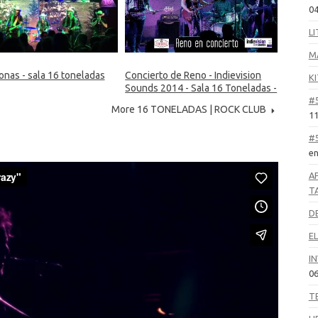
04
LI
M
onas - sala 16 toneladas
Concierto de Reno - Indievision
KI
Sounds 2014 - Sala 16 Toneladas -
#
LMV Live Music Valencia
More 16 TONELADAS | ROCK CLUB
11
#
en
A
T
D
E
IN
06
T