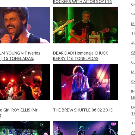
ROCKERS WITH AITOR SOY I 16
C
TONELADAS (Valencia)
V
M
T
A
G
M YOUNG NIT (varios
DEAR DAD! Homenaje CHUCK
s) | 16 TONELADAS,
BERRY | 16 TONELADAS,
C
IA
VALENCIA
M
C
I
L
E
 Girl. ROY ELLIS (Mr.
THE BREW SHUFFLE 06 02 2015
T
)
T
C