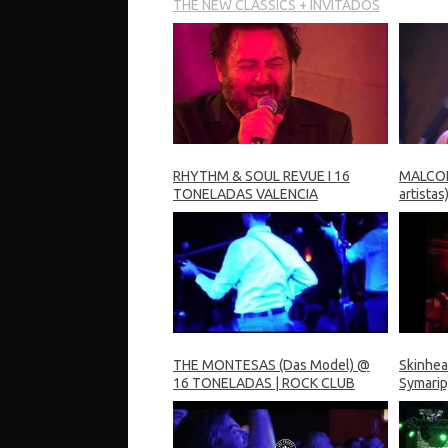
THE NEW CLASSICS + INVITADOS
RHYTHM & SOUL REVUE I 16
MALCOL
TONELADAS VALENCIA
artista
VALENC
THE MONTESAS (Das Model) @
Skinhead
16 TONELADAS | ROCK CLUB
Symarip
25.10.14