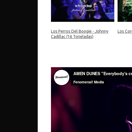
Los Perros Del Boogie - Johnny
Los Cor
Cadillac (16 Toneladas)