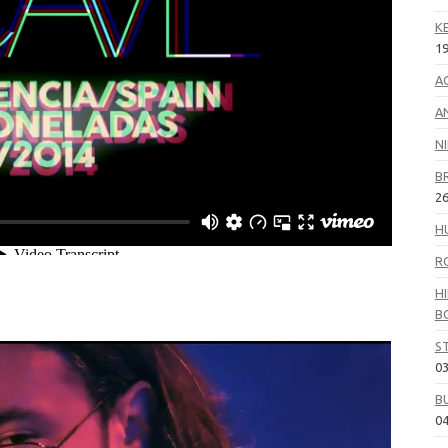
K
19
A
A
N
B
26
H
R
HI
B
S
03
B
04