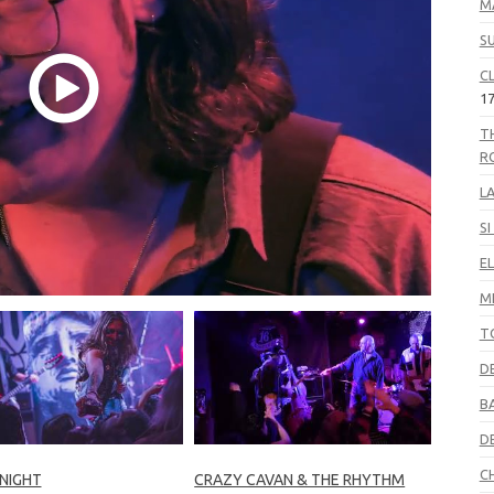
M
S
C
17
T
R
L
S
EL
M
T
D
B
D
C
 NIGHT
CRAZY CAVAN & THE RHYTHM