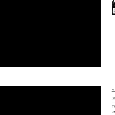
M
D
T
03