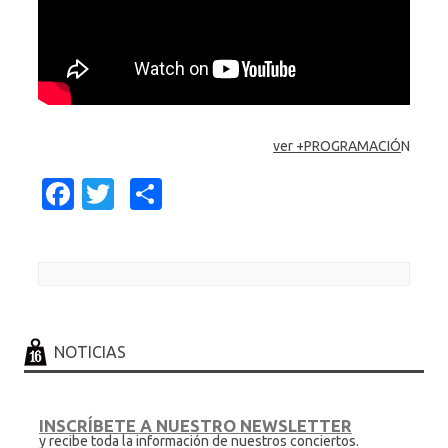
ver +PROGRAMACIÓ
N
Fa
T
C
c
w
o
e
it
m
b
te
p
Post navigation
o
r
ar
o
ti
NOTICIAS
k
r
INSCRÍBETE A NUESTRO NEWSLETTER
y recibe toda la información de nuestros conciertos.