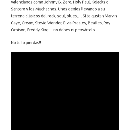
valencianos como Johnny B. Zero, Holy Paul, Kojacks o
Santero y los Muchachos. Unos genios llevando a su
terreno clásicos del rock, soul, blues,… Si te gustan Marvin
Gaye, Cream, Stevie Wonder, Elvis Presley, Beatles, Roy
Orbison, Freddy King… no debes ni pensártelo.
No te lo pierdas!!