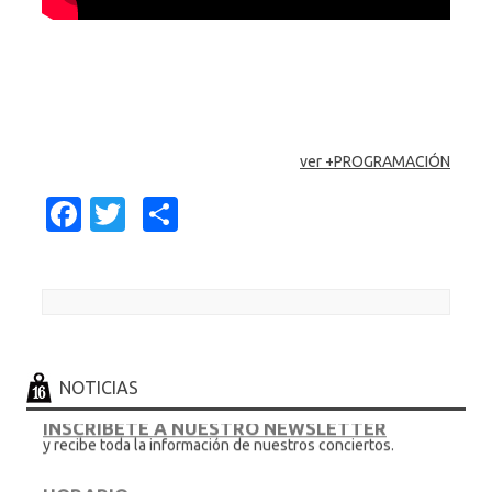
ver +PROGRAMACIÓN
Fa
T
C
c
w
o
e
it
m
b
te
p
Post navigation
o
r
ar
o
ti
NOTICIAS
k
r
INSCRÍBETE A NUESTRO NEWSLETTER
y recibe toda la información de nuestros conciertos.
HORARIO