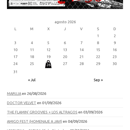
agosto 2026
L
M
X
J
V
S
D
1
2
3
4
5
6
7
8
9
10
11
12
13
14
15
16
17
18
19
20
21
22
23
24
25
27
28
29
30
26
31
« Jul
Sep »
MARUJA
en 26/08/2026
DOCTOR VELVET
en 01/09/2026
THE FLAMIN’ GROOVIES + LOS ALTRAGOS
en 03/09/2026
AMIGO FEST (HOMENAJE A JAVI)
en 04/09/2026