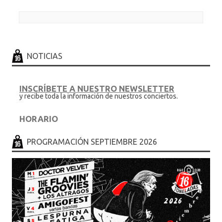
e
it
m
b
te
p
Post navigation
o
r
ar
o
ti
NOTICIAS
k
r
INSCRÍBETE A NUESTRO NEWSLETTER
y recibe toda la información de nuestros conciertos.
HORARIO
.... en sesion de discoteca hasta las 6.30h
PROGRAMACIÓN SEPTIEMBRE 2026