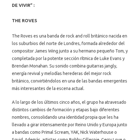
DE VIVIR” :
THE ROVES
The Roves es una banda de rock and roll británico nacida en
los suburbios del norte de Londres, formada alrededor del
compositor James Wing junto a su hermano pequeño Tom, y
completada por la potente sección rítmica de Luke Evans y
Brendan Monahan. Su sonido combina guitarras jangly,
energía revival y melodías herederas del mejor rock
británico, convirtiéndolos en una de las bandas emergentes
más interesantes de la escena actual.
A lo largo de los últimos cinco años, el grupo ha atravesado
distintos cambios de formación y etapas bajo diferentes
nombres, consolidando una identidad propia que les ha
llevado a girar intensamente por Reino Unido y Europa junto
a bandas como Primal Scream, YAK, Nick Waterhouse o
Squid. Además, artistas como
Bobby Gillespie
,
Gerry Love
o