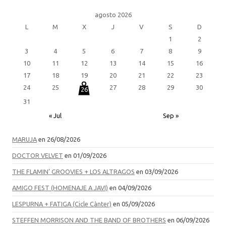
agosto 2026
L
M
X
J
V
S
D
1
2
3
4
5
6
7
8
9
10
11
12
13
14
15
16
17
18
19
20
21
22
23
24
25
27
28
29
30
26
31
« Jul
Sep »
MARUJA
en 26/08/2026
DOCTOR VELVET
en 01/09/2026
THE FLAMIN’ GROOVIES + LOS ALTRAGOS
en 03/09/2026
AMIGO FEST (HOMENAJE A JAVI)
en 04/09/2026
LESPURNA + FATIGA (Cicle Cànter)
en 05/09/2026
STEFFEN MORRISON AND THE BAND OF BROTHERS
en 06/09/2026