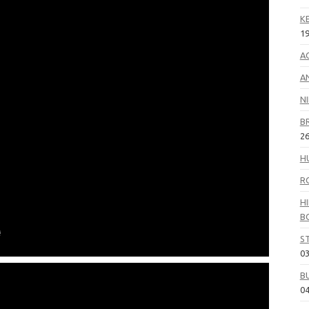
K
19
A
A
N
B
26
H
R
HI
B
S
03
B
04