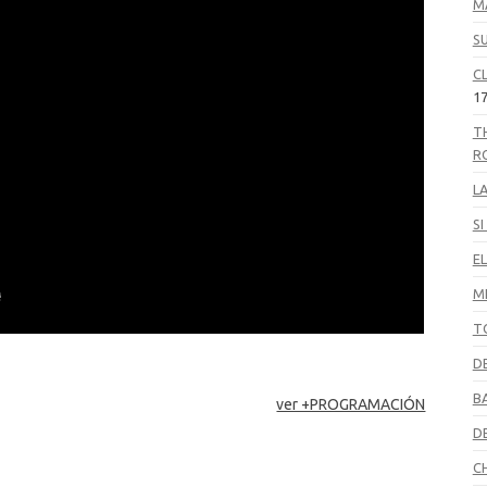
M
S
C
17
T
R
L
S
EL
M
T
D
B
ver +PROGRAMACIÓN
D
C