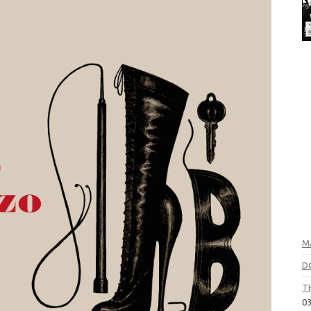
M
D
T
03