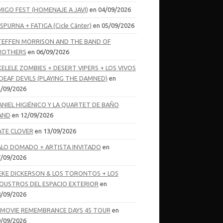
MIGO FEST (HOMENAJE A JAVI)
en 04/09/2026
SPURNA + FATIGA (Cicle Cànter)
en 05/09/2026
TEFFEN MORRISON AND THE BAND OF
ROTHERS
en 06/09/2026
KELELE ZOMBIES + DESERT VIPERS + LOS VIVOS
 DEAF DEVILS (PLAYING THE DAMNED)
en
/09/2026
ANIEL HIGIÉNICO Y LA QUARTET DE BAÑO
AND
en 12/09/2026
ATE CLOVER
en 13/09/2026
ALO DOMADO + ARTISTA INVITADO
en
/09/2026
EKE DICKERSON & LOS TORONTOS + LOS
OUSTROS DEL ESPACIO EXTERIOR
en
/09/2026
-MOVIE REMEMBRANCE DAYS 45 TOUR
en
/09/2026