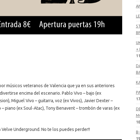
A
LE
S
B
U
+
11
D
B
K
or músicos veteranos de Valencia que ya en sus anteriores
P
ivertirse encima del escenario. Pablo Vivo – bajo (ex
17
ion), Miguel Vivo – guitarra, voz (ex Vivos), Javier Dexter –
o – piano (ex Soul-Atac), Tony Benavent – trombón de varas (ex
D
M
18
ca Velve Underground. No te los puedes perder!!
B
19