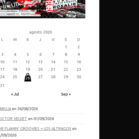
agosto 2026
L
M
X
J
V
S
D
1
2
3
4
5
6
7
8
9
10
11
12
13
14
15
16
17
18
19
20
21
22
23
24
25
27
28
29
30
26
31
« Jul
Sep »
ARUJA
en 26/08/2026
OCTOR VELVET
en 01/09/2026
HE FLAMIN’ GROOVIES + LOS ALTRAGOS
en
/09/2026